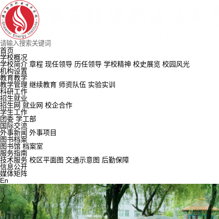
首页
学校概况
学校简介
章程
现任领导
历任领导
学校精神
校史展览
校园风光
机构设置
教育教学
教学管理
继续教育
师资队伍
实验实训
科研工作
招生就业
招生网
就业网
校企合作
学生工作
团委
学工部
国际交流
外事新闻
外事项目
图书档案
图书馆
档案室
服务指南
技术服务
校区平面图
交通示意图
后勤保障
信息公开
媒体矩阵
En